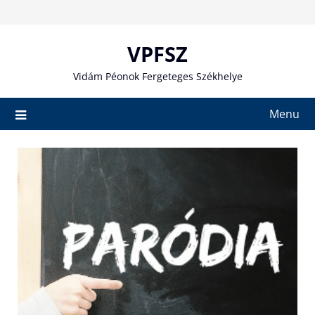
Skip
to
content
VPFSZ
Vidám Péonok Fergeteges Székhelye
Menu