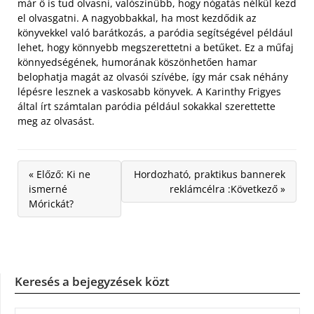
már ő is tud olvasni, valószínűbb, hogy nógatás nélkül kezd
el olvasgatni. A nagyobbakkal, ha most kezdődik az
könyvekkel való barátkozás, a paródia segítségével például
lehet, hogy könnyebb megszerettetni a betűket. Ez a műfaj
könnyedségének, humorának köszönhetően hamar
belophatja magát az olvasói szívébe, így már csak néhány
lépésre lesznek a vaskosabb könyvek. A Karinthy Frigyes
által írt számtalan paródia például sokakkal szerettette
meg az olvasást.
« Előző: Ki ne
Hordozható, praktikus bannerek
ismerné
reklámcélra :Következő »
Mórickát?
Keresés a bejegyzések közt