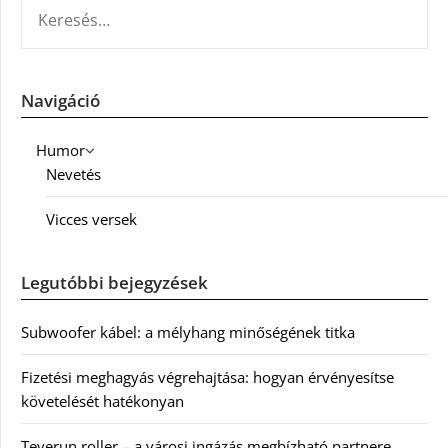
KERESÉS:
Navigáció
Humor
Nevetés
Vicces versek
Legutóbbi bejegyzések
Subwoofer kábel: a mélyhang minőségének titka
Fizetési meghagyás végrehajtása: hogyan érvényesítse
követelését hatékonyan
Teverun roller – a városi ingázás megbízható partnere