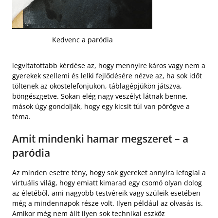
Kedvenc a paródia
legvitatottabb kérdése az, hogy mennyire káros vagy nem a
gyerekek szellemi és lelki fejlődésére nézve az, ha sok időt
töltenek az okostelefonjukon, táblagépjükön játszva,
böngészgetve. Sokan elég nagy veszélyt látnak benne,
mások úgy gondolják, hogy egy kicsit túl van pörögve a
téma.
Amit mindenki hamar megszeret – a
paródia
Az minden esetre tény, hogy sok gyereket annyira lefoglal a
virtuális világ, hogy emiatt kimarad egy csomó olyan dolog
az életéből, ami nagyobb testvéreik vagy szüleik esetében
még a mindennapok része volt. Ilyen például az olvasás is.
Amikor még nem állt ilyen sok technikai eszköz