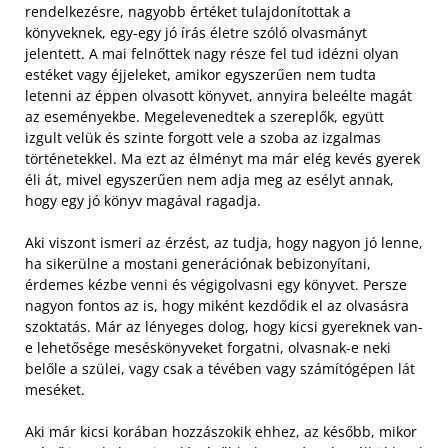
rendelkezésre, nagyobb értéket tulajdonítottak a
könyveknek, egy-egy jó írás életre szóló olvasmányt
jelentett.
A mai felnőttek nagy része fel tud idézni olyan
estéket vagy éjjeleket, amikor egyszerűen nem tudta
letenni az éppen olvasott könyvet, annyira beleélte magát
az eseményekbe. Megelevenedtek a szereplők, együtt
izgult velük és szinte forgott vele a szoba az izgalmas
történetekkel. Ma ezt az élményt ma már elég kevés gyerek
éli át, mivel egyszerűen nem adja meg az esélyt annak,
hogy egy jó könyv magával ragadja.
Aki viszont ismeri az érzést, az tudja, hogy nagyon jó lenne,
ha sikerülne a mostani generációnak bebizonyítani,
érdemes kézbe venni és végigolvasni egy könyvet. Persze
nagyon fontos az is, hogy miként kezdődik el az olvasásra
szoktatás. Már az lényeges dolog, hogy kicsi gyereknek van-
e lehetősége meséskönyveket forgatni, olvasnak-e neki
belőle a szülei, vagy csak a tévében vagy számítógépen lát
meséket.
Aki már kicsi korában hozzászokik ehhez, az később, mikor