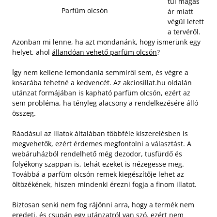
túl magas
Parfüm olcsón
ár miatt
végül letett
a tervéről.
Azonban mi lenne, ha azt mondanánk, hogy ismerünk egy
helyet, ahol
állandóan vehető parfüm olcsón
?
Így nem kellene lemondania semmiről sem, és végre a
kosarába tehetné a kedvencét. Az akciosillat.hu oldalán
utánzat formájában is kapható parfüm olcsón, ezért az
sem probléma, ha tényleg alacsony a rendelkezésére álló
összeg.
Ráadásul az illatok általában többféle kiszerelésben is
megvehetők, ezért érdemes megfontolni a választást. A
webáruházból rendelhető még dezodor, tusfürdő és
folyékony szappan is, tehát ezeket is nézegesse meg.
Továbbá a parfüm olcsón remek kiegészítője lehet az
öltözékének, hiszen mindenki érezni fogja a finom illatot.
Biztosan senki nem fog rájönni arra, hogy a termék nem
eredeti, és csupán egy utánzatról van szó, ezért nem