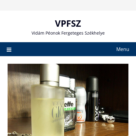
Skip
to
content
VPFSZ
Vidám Péonok Fergeteges Székhelye
Menu