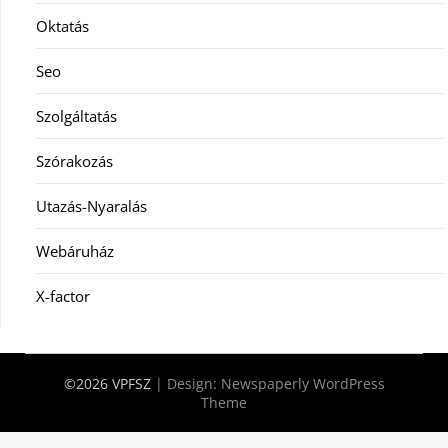
Oktatás
Seo
Szolgáltatás
Szórakozás
Utazás-Nyaralás
Webáruház
X-factor
©2026 VPFSZ
| Design:
Newspaperly WordPress
Theme