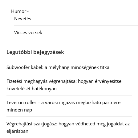
Humor
Nevetés
Vicces versek
Legutóbbi bejegyzések
Subwoofer kábel: a mélyhang minőségének titka
Fizetési meghagyás végrehajtása: hogyan érvényesítse
követelését hatékonyan
Teverun roller – a városi ingázás megbízható partnere
minden nap
Végrehajtási szakjogász: hogyan védheted meg jogaidat az
eljárásban