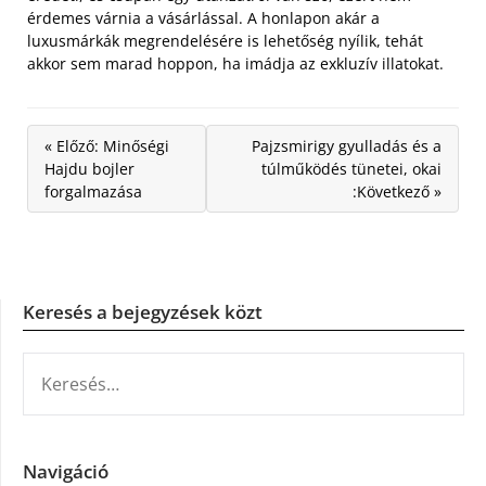
érdemes várnia a vásárlással. A honlapon akár a
luxusmárkák megrendelésére is lehetőség nyílik, tehát
akkor sem marad hoppon, ha imádja az exkluzív illatokat.
« Előző: Minőségi
Pajzsmirigy gyulladás és a
Hajdu bojler
túlműködés tünetei, okai
forgalmazása
:Következő »
Keresés a bejegyzések közt
KERESÉS:
Navigáció