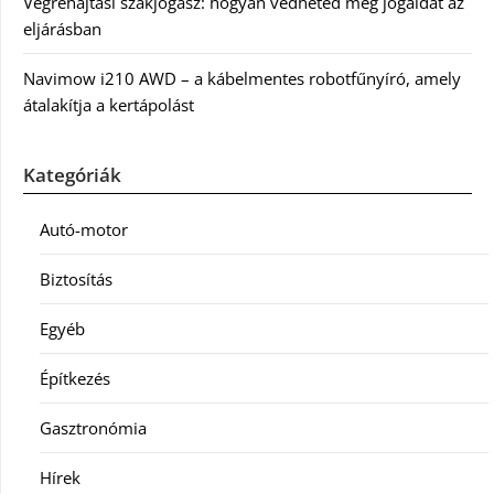
Végrehajtási szakjogász: hogyan védheted meg jogaidat az
eljárásban
Navimow i210 AWD – a kábelmentes robotfűnyíró, amely
átalakítja a kertápolást
Kategóriák
Autó-motor
Biztosítás
Egyéb
Építkezés
Gasztronómia
Hírek