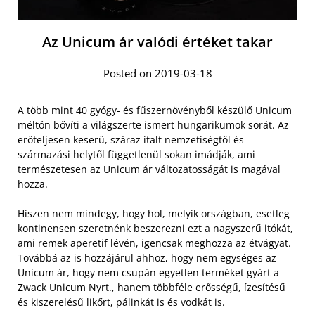
Az Unicum ár valódi értéket takar
Posted on 2019-03-18
A több mint 40 gyógy- és fűszernövényből készülő Unicum
méltón bővíti a világszerte ismert hungarikumok sorát. Az
erőteljesen keserű, száraz italt nemzetiségtől és
származási helytől függetlenül sokan imádják, ami
természetesen az
Unicum ár változatosságát is magával
hozza.
Hiszen nem mindegy, hogy hol, melyik országban, esetleg
kontinensen szeretnénk beszerezni ezt a nagyszerű itókát,
ami remek aperetif lévén, igencsak meghozza az étvágyat.
Továbbá az is hozzájárul ahhoz, hogy nem egységes az
Unicum ár, hogy nem csupán egyetlen terméket gyárt a
Zwack Unicum Nyrt., hanem többféle erősségű, ízesítésű
és kiszerelésű likőrt, pálinkát is és vodkát is.