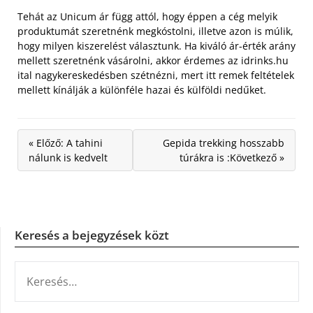
Tehát az Unicum ár függ attól, hogy éppen a cég melyik
produktumát szeretnénk megkóstolni, illetve azon is múlik,
hogy milyen kiszerelést választunk. Ha kiváló ár-érték arány
mellett szeretnénk vásárolni, akkor érdemes az idrinks.hu
ital nagykereskedésben szétnézni, mert itt remek feltételek
mellett kínálják a különféle hazai és külföldi nedűket.
« Előző: A tahini
Gepida trekking hosszabb
nálunk is kedvelt
túrákra is :Következő »
Keresés a bejegyzések közt
KERESÉS: