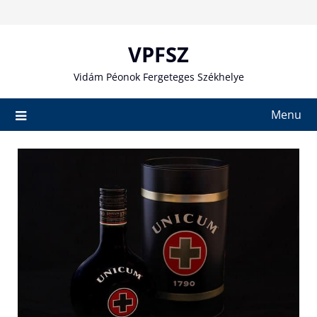
Skip
to
content
VPFSZ
Vidám Péonok Fergeteges Székhelye
Menu