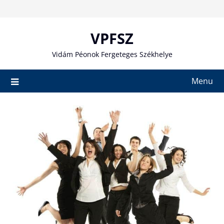
Skip
to
content
VPFSZ
Vidám Péonok Fergeteges Székhelye
Menu