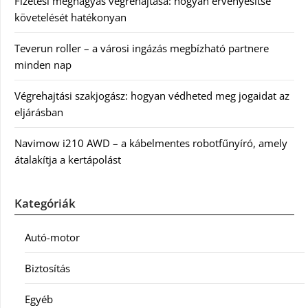
Fizetési meghagyás végrehajtása: hogyan érvényesítse
követelését hatékonyan
Teverun roller – a városi ingázás megbízható partnere
minden nap
Végrehajtási szakjogász: hogyan védheted meg jogaidat az
eljárásban
Navimow i210 AWD – a kábelmentes robotfűnyíró, amely
átalakítja a kertápolást
Kategóriák
Autó-motor
Biztosítás
Egyéb