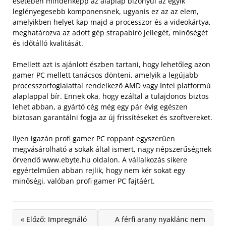
esetében mindenképp az alaplap bizonyul az egyik
leglényegesebb komponensnek, ugyanis ez az az elem,
amelyikben helyet kap majd a processzor és a videokártya,
meghatározva az adott gép strapabíró jellegét, minőségét
és időtálló kvalitását.
Emellett azt is ajánlott észben tartani, hogy lehetőleg azon
gamer PC mellett tanácsos dönteni, amelyik a legújabb
processzorfoglalattal rendelkező AMD vagy Intel platformú
alaplappal bír. Ennek oka, hogy ezáltal a tulajdonos biztos
lehet abban, a gyártó cég még egy pár évig egészen
biztosan garantálni fogja az új frissítéseket és szoftvereket.
Ilyen igazán profi gamer PC roppant egyszerűen
megvásárolható a sokak által ismert, nagy népszerűségnek
örvendő www.ebyte.hu oldalon. A vállalkozás sikere
egyértelműen abban rejlik, hogy nem kér sokat egy
minőségi, valóban profi gamer PC fajtáért.
« Előző: Impregnáló
A férfi arany nyaklánc nem