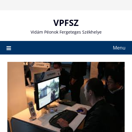
Skip
to
content
VPFSZ
Vidám Péonok Fergeteges Székhelye
Menu