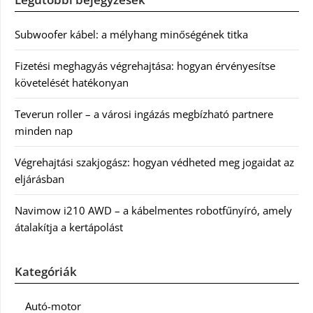
Subwoofer kábel: a mélyhang minőségének titka
Fizetési meghagyás végrehajtása: hogyan érvényesítse
követelését hatékonyan
Teverun roller – a városi ingázás megbízható partnere
minden nap
Végrehajtási szakjogász: hogyan védheted meg jogaidat az
eljárásban
Navimow i210 AWD – a kábelmentes robotfűnyíró, amely
átalakítja a kertápolást
Kategóriák
Autó-motor