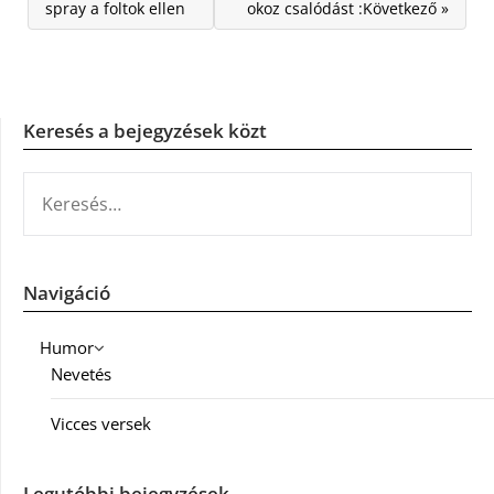
spray a foltok ellen
okoz csalódást :Következő »
Keresés a bejegyzések közt
KERESÉS:
Navigáció
Humor
Nevetés
Vicces versek
Legutóbbi bejegyzések