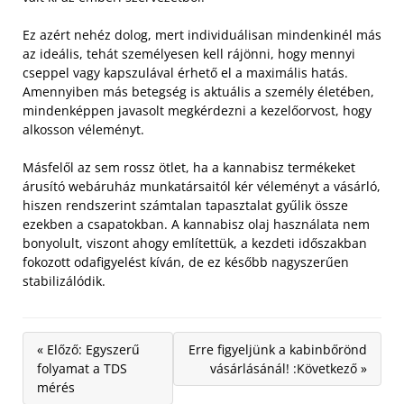
Ez azért nehéz dolog, mert individuálisan mindenkinél más
az ideális, tehát személyesen kell rájönni, hogy mennyi
cseppel vagy kapszulával érhető el a maximális hatás.
Amennyiben más betegség is aktuális a személy életében,
mindenképpen javasolt megkérdezni a kezelőorvost, hogy
alkosson véleményt.
Másfelől az sem rossz ötlet, ha a kannabisz termékeket
árusító webáruház munkatársaitól kér véleményt a vásárló,
hiszen rendszerint számtalan tapasztalat gyűlik össze
ezekben a csapatokban. A kannabisz olaj használata nem
bonyolult, viszont ahogy említettük, a kezdeti időszakban
fokozott odafigyelést kíván, de ez később nagyszerűen
stabilizálódik.
« Előző: Egyszerű
Erre figyeljünk a kabinbőrönd
folyamat a TDS
vásárlásánál! :Következő »
mérés