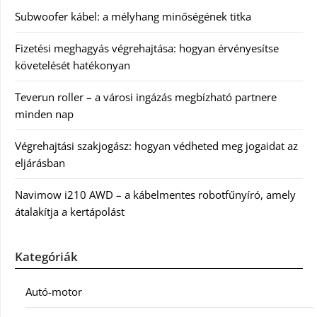
Subwoofer kábel: a mélyhang minőségének titka
Fizetési meghagyás végrehajtása: hogyan érvényesítse
követelését hatékonyan
Teverun roller – a városi ingázás megbízható partnere
minden nap
Végrehajtási szakjogász: hogyan védheted meg jogaidat az
eljárásban
Navimow i210 AWD – a kábelmentes robotfűnyíró, amely
átalakítja a kertápolást
Kategóriák
Autó-motor