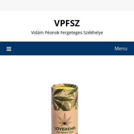
Skip
to
content
VPFSZ
Vidám Péonok Fergeteges Székhelye
Menu