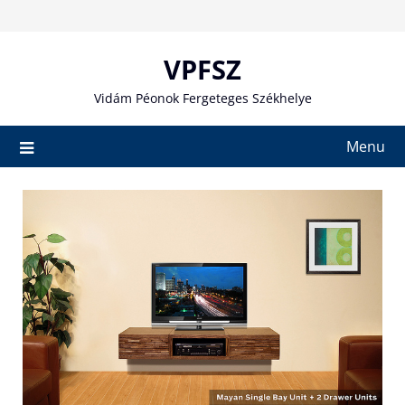
Skip
to
content
VPFSZ
Vidám Péonok Fergeteges Székhelye
Menu