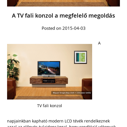
A TV fali konzol a megfelelő megoldás
Posted on 2015-04-03
A
TV fali konzol
napjainkban kapható modern LCD tévék rendelkeznek
azzal az előnyös tulajdonsággal, hogy rendkívül vékonyak,