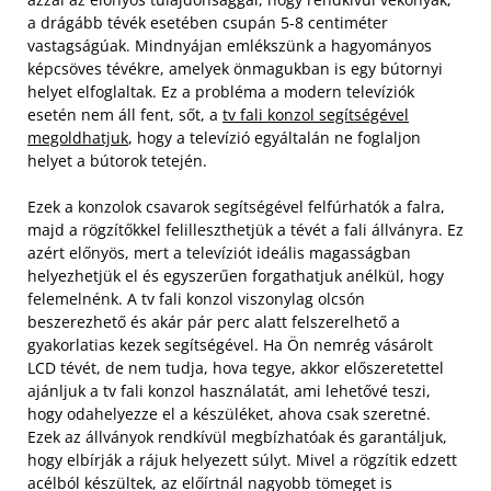
a drágább tévék esetében csupán 5-8 centiméter
vastagságúak. Mindnyájan emlékszünk a hagyományos
képcsöves tévékre, amelyek önmagukban is egy bútornyi
helyet elfoglaltak. Ez a probléma a modern televíziók
esetén nem áll fent, sőt, a
tv fali konzol segítségével
megoldhatjuk
, hogy a televízió egyáltalán ne foglaljon
helyet a bútorok tetején.
Ezek a konzolok csavarok segítségével felfúrhatók a falra,
majd a rögzítőkkel felilleszthetjük a tévét a fali állványra. Ez
azért előnyös, mert a televíziót ideális magasságban
helyezhetjük el és egyszerűen forgathatjuk anélkül, hogy
felemelnénk. A tv fali konzol viszonylag olcsón
beszerezhető és akár pár perc alatt felszerelhető a
gyakorlatias kezek segítségével. Ha Ön nemrég vásárolt
LCD tévét, de nem tudja, hova tegye, akkor előszeretettel
ajánljuk a tv fali konzol használatát, ami lehetővé teszi,
hogy odahelyezze el a készüléket, ahova csak szeretné.
Ezek az állványok rendkívül megbízhatóak és garantáljuk,
hogy elbírják a rájuk helyezett súlyt. Mivel a rögzítik edzett
acélból készültek, az előírtnál nagyobb tömeget is