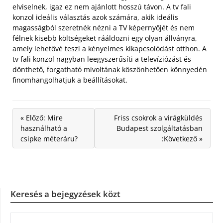
elviselnek, igaz ez nem ajánlott hosszú távon. A tv fali
konzol ideális választás azok számára, akik ideális
magasságból szeretnék nézni a TV képernyőjét és nem
félnek kisebb költségeket rááldozni egy olyan állványra,
amely lehetővé teszi a kényelmes kikapcsolódást otthon. A
tv fali konzol nagyban leegyszerűsíti a televíziózást és
dönthető, forgatható mivoltának köszönhetően könnyedén
finomhangolhatjuk a beállításokat.
« Előző: Mire
Friss csokrok a virágküldés
használható a
Budapest szolgáltatásban
csipke méteráru?
:Következő »
Keresés a bejegyzések közt
KERESÉS: